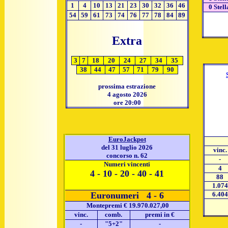
1
4
10
13
21
23
30
32
36
46
0 Stell
54
59
61
73
74
76
77
78
84
89
Extra
3
7
18
20
24
27
34
35
38
44
47
57
71
79
90
prossima estrazione
4 agosto 2026
ore 20:00
EuroJackpot
del 31 luglio 2026
vinc.
concorso n. 62
-
Numeri vincenti
4
4 - 10 - 20 - 40 - 41
88
1.074
Euronumeri 4 - 6
6.404
Montepremi € 19.970.027,00
vinc.
comb.
premi in €
-
"5+2"
-