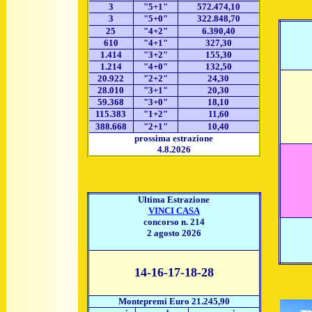
3
"5+1"
572.474,10
3
"5+0"
322.848,70
25
"4+2"
6.390,40
610
"4+1"
327,30
1.414
"3+2"
155,30
1.214
"4+0"
132,50
20.922
"2+2"
24,30
28.010
"3+1"
20,30
59.368
"3+0"
18,10
115.383
"1+2"
11,60
388.668
"2+1"
10,40
prossima estrazione
4.8.2026
Ultima Estrazione
VINCI CASA
concorso n. 214
2 agosto 2026
14-16-17-18-28
Montepremi Euro 21.245,90