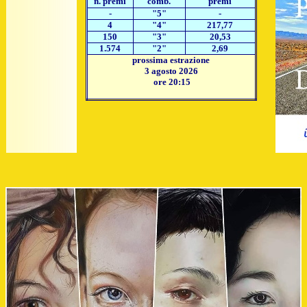
n. premi
comb.
premi
-
"5"
-
4
"4"
217,77
150
"3"
20,53
1.574
"2"
2,69
prossima estrazione
3 agosto 2026
ore 20:15