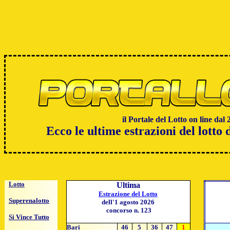
il Portale del Lotto on line dal 
Ecco le ultime estrazioni del lotto 
Lotto
Ultima
Estrazione del Lotto
Superenalotto
dell'1 agosto 2026
concorso n. 123
Si Vince Tutto
Bari
46
5
36
47
1