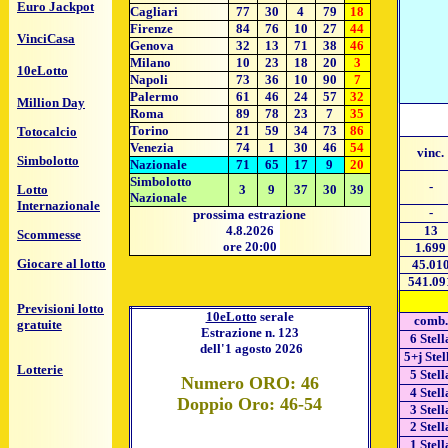
Euro Jackpot
Cagliari
77
30
4
79
18
Firenze
84
76
10
27
44
VinciCasa
Genova
32
13
71
38
46
Milano
10
23
18
20
3
10eLotto
Napoli
73
36
10
90
7
Palermo
61
46
24
57
32
Million Day
Roma
89
78
23
7
35
Torino
21
59
34
73
86
Totocalcio
Venezia
74
1
30
46
54
vinc.
Simbolotto
Nazionale
71
65
17
9
20
Simbolotto
-
Lotto
3
9
37
30
39
Nazionale
Internazionale
-
prossima estrazione
4.8.2026
13
Scommesse
ore 20:00
1.699
Giocare al lotto
45.01
541.09
Previsioni lotto
10eLotto
serale
comb.
gratuite
Estrazione n. 123
6 Stell
dell'1 agosto 2026
5+j Stel
Lotterie
5 Stell
Numero ORO: 46
4 Stell
Doppio Oro: 46-54
3 Stell
2 Stell
1 Stell