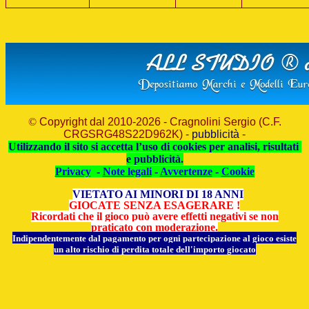
©
Copyright dal 2010-2026 - Cragnolini Sergio (C.F.
CRGSRG48S22D962K) -
pubblicità
-
Utilizzando il sito si accetta l’uso di cookies per analisi, risultati
e pubblicità.
Privacy
-
Note legali
-
Avvertenze
-
Cookie
VIETATO AI MINORI DI 18 ANNI
GIOCATE SENZA ESAGERARE !
Ricordati che il gioco può avere effetti negativi se non
praticato con moderazione.
Indipendentemente dal pagamento per ogni partecipazione al gioco esiste
un alto rischio di perdita totale dell'importo giocato